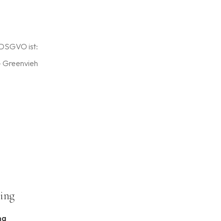
 DSGVO ist:
- Greenvieh
ting
ng