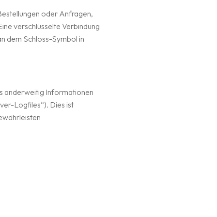
 Bestellungen oder Anfragen,
 Eine verschlüsselte Verbindung
d an dem Schloss-Symbol in
ns anderweitig Informationen
er-Logfiles“). Dies ist
gewährleisten